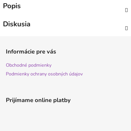
Popis
Diskusia
Z
á
Informácie pre vás
p
ä
Obchodné podmienky
t
Podmienky ochrany osobných údajov
i
e
Prijímame online platby