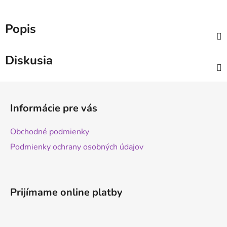
Popis
Diskusia
Z
á
Informácie pre vás
p
ä
Obchodné podmienky
t
Podmienky ochrany osobných údajov
i
e
Prijímame online platby