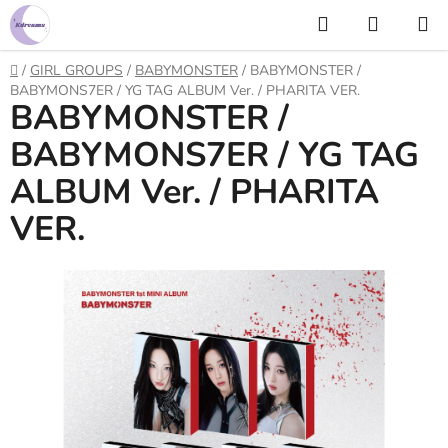
Prejsť
Hľadať
NÁKUP
na
KOŠÍK
obsah
Domov
/
GIRL GROUPS
/
BABYMONSTER
/
BABYMONSTER /
BABYMONS7ER / YG TAG ALBUM Ver. / PHARITA VER.
BABYMONSTER /
BABYMONS7ER / YG TAG
ALBUM Ver. / PHARITA
VER.