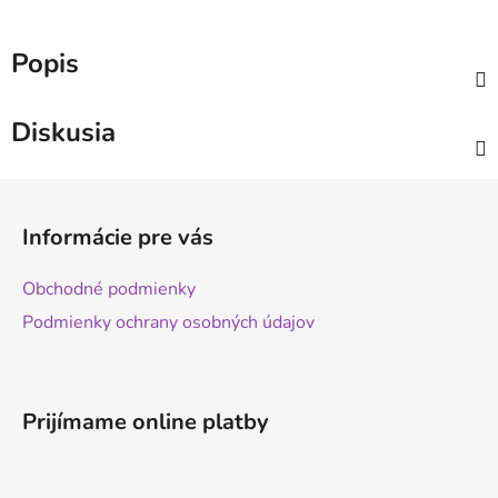
Popis
Diskusia
Z
á
Informácie pre vás
p
ä
Obchodné podmienky
t
Podmienky ochrany osobných údajov
i
e
Prijímame online platby