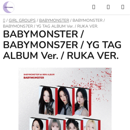
Prejsť
Hľadať
NÁKUP
na
KOŠÍK
obsah
Domov
/
GIRL GROUPS
/
BABYMONSTER
/
BABYMONSTER /
BABYMONS7ER / YG TAG ALBUM Ver. / RUKA VER.
BABYMONSTER /
BABYMONS7ER / YG TAG
ALBUM Ver. / RUKA VER.