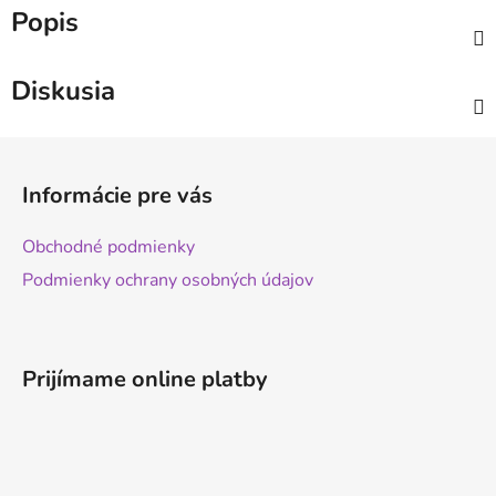
Popis
Diskusia
Z
á
Informácie pre vás
p
ä
Obchodné podmienky
t
Podmienky ochrany osobných údajov
i
e
Prijímame online platby