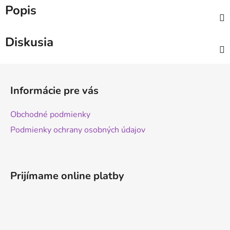
Popis
Diskusia
Z
á
Informácie pre vás
p
ä
Obchodné podmienky
t
Podmienky ochrany osobných údajov
i
e
Prijímame online platby