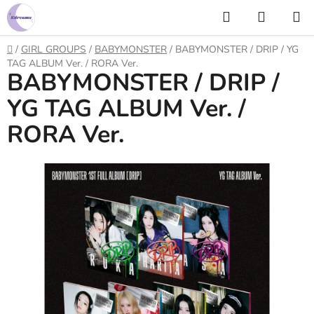
Prejsť
Hľadať
NÁKUP
na
KOŠÍK
obsah
Domov
/
GIRL GROUPS
/
BABYMONSTER
/
BABYMONSTER / DRIP / YG
TAG ALBUM Ver. / RORA Ver.
BABYMONSTER / DRIP /
YG TAG ALBUM Ver. /
RORA Ver.