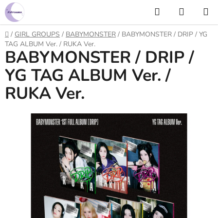
Prejsť
Hľadať
NÁKUP
na
KOŠÍK
obsah
Domov
/
GIRL GROUPS
/
BABYMONSTER
/
BABYMONSTER / DRIP / YG
TAG ALBUM Ver. / RUKA Ver.
BABYMONSTER / DRIP /
YG TAG ALBUM Ver. /
RUKA Ver.