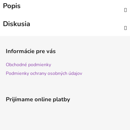
Popis
Diskusia
Z
á
Informácie pre vás
p
ä
Obchodné podmienky
t
Podmienky ochrany osobných údajov
i
e
Prijímame online platby