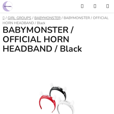
Prejsť
Hľadať
NÁKUP
na
KOŠÍK
obsah
Domov
/
GIRL GROUPS
/
BABYMONSTER
/
BABYMONSTER / OFFICIAL
HORN HEADBAND / Black
BABYMONSTER /
OFFICIAL HORN
HEADBAND / Black