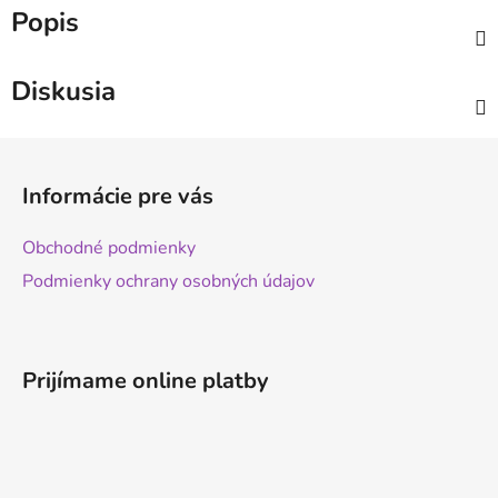
Popis
Diskusia
Z
á
Informácie pre vás
p
ä
Obchodné podmienky
t
Podmienky ochrany osobných údajov
i
e
Prijímame online platby