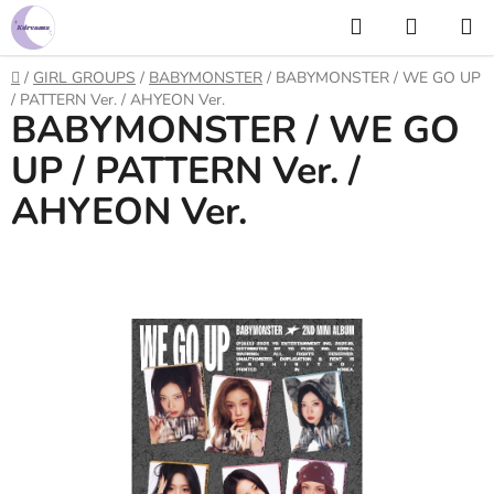
Prejsť
Hľadať
NÁKUP
na
KOŠÍK
obsah
Domov
/
GIRL GROUPS
/
BABYMONSTER
/
BABYMONSTER / WE GO UP
/ PATTERN Ver. / AHYEON Ver.
BABYMONSTER / WE GO
UP / PATTERN Ver. /
AHYEON Ver.