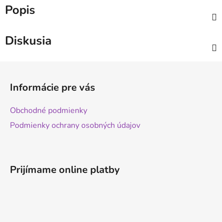
Popis
Diskusia
Z
á
Informácie pre vás
p
ä
Obchodné podmienky
t
Podmienky ochrany osobných údajov
i
e
Prijímame online platby