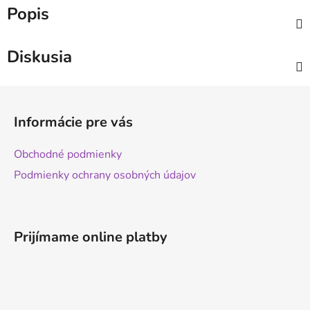
Popis
Diskusia
Z
á
Informácie pre vás
p
ä
Obchodné podmienky
t
Podmienky ochrany osobných údajov
i
e
Prijímame online platby