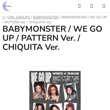
Prejsť
Hľadať
NÁKUP
na
KOŠÍK
obsah
Domov
/
GIRL GROUPS
/
BABYMONSTER
/
BABYMONSTER / WE GO UP
/ PATTERN Ver. / CHIQUITA Ver.
BABYMONSTER / WE GO
UP / PATTERN Ver. /
CHIQUITA Ver.