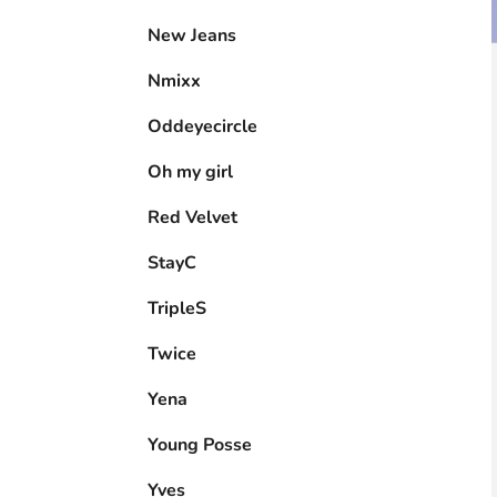
New Jeans
Nmixx
Oddeyecircle
Oh my girl
Red Velvet
StayC
TripleS
Twice
Yena
Young Posse
Yves