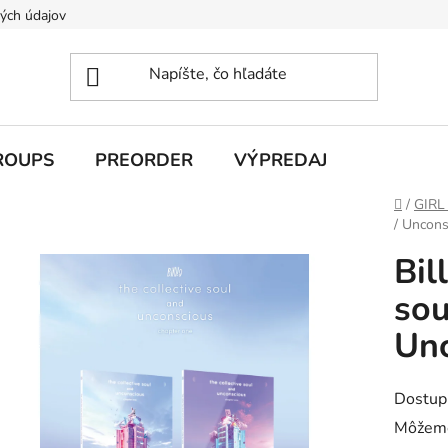
ých údajov
ROUPS
PREORDER
VÝPREDAJ
Domov
/
GIRL
/ Uncons
Bil
sou
Un
Dostup
Môžeme