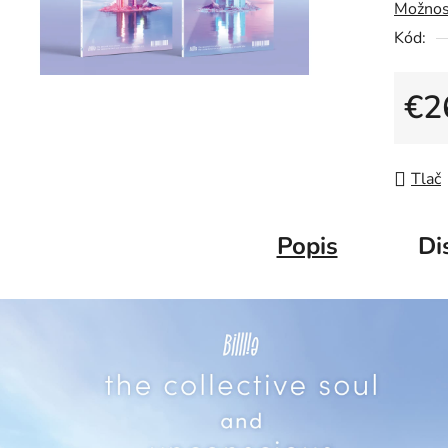
Možnos
Kód:
€2
Jedno
Tlač
Popis
Di