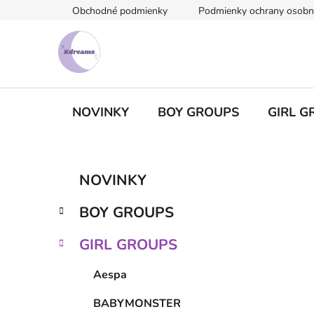
Prejsť
Obchodné podmienky
Podmienky ochrany osobn
na
obsah
NOVINKY
BOY GROUPS
GIRL G
B
K
Preskočiť
NOVINKY
a
kategórie
o
t
č
BOY GROUPS
e
n
g
ý
GIRL GROUPS
ó
p
r
Aespa
i
a
e
n
BABYMONSTER