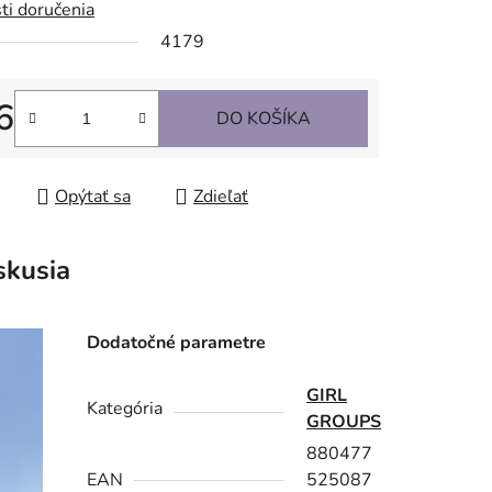
ti doručenia
4179
6
DO KOŠÍKA
tková cena:
Opýtať sa
Zdieľať
skusia
Dodatočné parametre
GIRL
Kategória
GROUPS
880477
EAN
525087