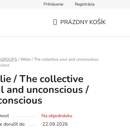
Prihlásenie
Registrácia
PRÁZDNY KOŠÍK
NÁKUPNÝ
KOŠÍK
 GROUPS
/
Billlie / The collective soul and unconscious
cious
llie / The collective
l and unconscious /
conscious
nosť
Na objednávku
 doručiť do:
22.09.2026