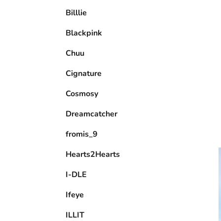
e
Billlie
l
Blackpink
Chuu
Cignature
Cosmosy
Dreamcatcher
fromis_9
Hearts2Hearts
I-DLE
Ifeye
ILLIT