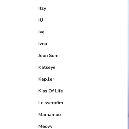
Itzy
IU
Ive
Izna
Jeon Somi
Katseye
Kep1er
Kiss Of Life
Le sserafim
Mamamoo
Meovv