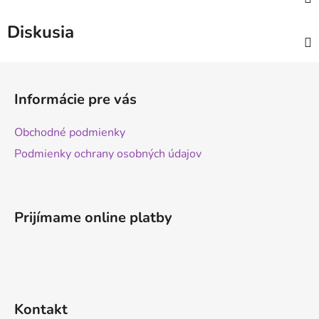
Diskusia
Z
á
Informácie pre vás
p
ä
Obchodné podmienky
t
Podmienky ochrany osobných údajov
i
e
Prijímame online platby
Kontakt