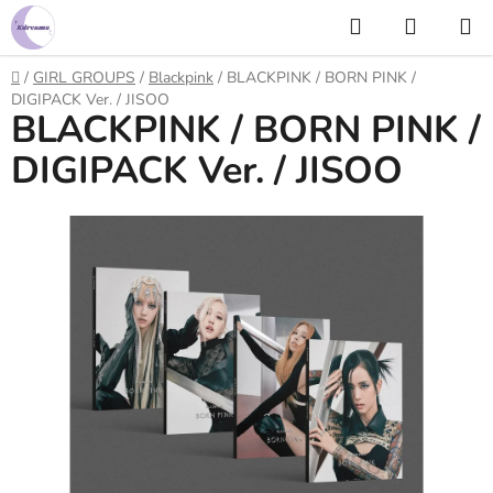
Prejsť
Hľadať
NÁKUP
na
KOŠÍK
obsah
Domov
/
GIRL GROUPS
/
Blackpink
/
BLACKPINK / BORN PINK /
DIGIPACK Ver. / JISOO
BLACKPINK / BORN PINK /
DIGIPACK Ver. / JISOO