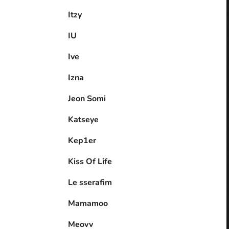
Itzy
IU
Ive
Izna
Jeon Somi
Katseye
Kep1er
Kiss Of Life
Le sserafim
Mamamoo
Meovv