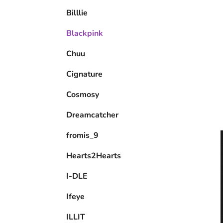
e
Billlie
l
Blackpink
Chuu
Cignature
Cosmosy
Dreamcatcher
fromis_9
Hearts2Hearts
I-DLE
Ifeye
ILLIT