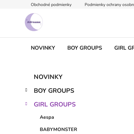
Prejsť
Obchodné podmienky
Podmienky ochrany osobn
na
obsah
NOVINKY
BOY GROUPS
GIRL G
B
K
Preskočiť
NOVINKY
a
kategórie
o
t
č
BOY GROUPS
e
n
g
ý
GIRL GROUPS
ó
p
r
Aespa
i
a
e
n
BABYMONSTER