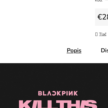
Kód:
€2
Jedno
Tlač
Popis
Di