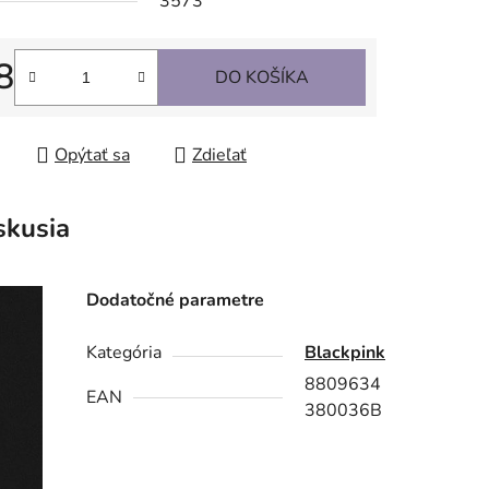
3573
8
DO KOŠÍKA
tková cena:
Opýtať sa
Zdieľať
skusia
Dodatočné parametre
Kategória
Blackpink
8809634
EAN
380036B