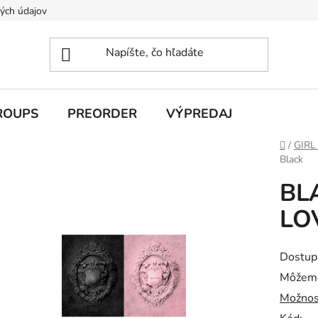
ých údajov
ROUPS
PREORDER
VÝPREDAJ
Domov
/
GIRL
Black
BLA
LOV
Dostup
Môžeme
Možnos