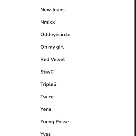
New Jeans
Nmixx
Oddeyecircle
Oh my girl
Red Velvet
StayC
TripleS
Twice
Yena
Young Posse
Yves