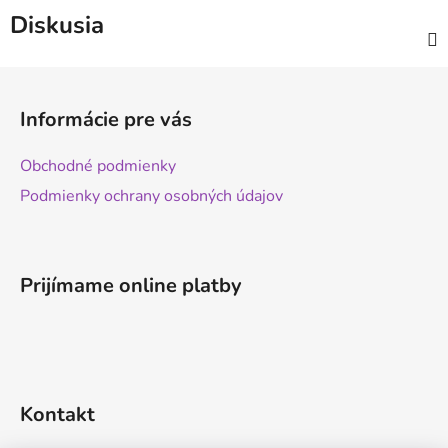
Diskusia
Z
á
Informácie pre vás
p
ä
Obchodné podmienky
t
Podmienky ochrany osobných údajov
i
e
Prijímame online platby
Kontakt