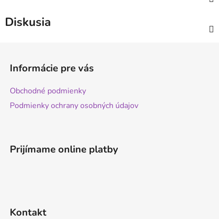
Diskusia
Z
á
Informácie pre vás
p
ä
Obchodné podmienky
t
Podmienky ochrany osobných údajov
i
e
Prijímame online platby
Kontakt