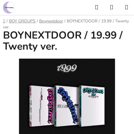
Prejsť
Hľadať
NÁKUP
na
KOŠÍK
obsah
Domov
/
BOY GROUPS
/
Boynextdoor
/
BOYNEXTDOOR / 19.99 / Twenty
ver.
BOYNEXTDOOR / 19.99 /
Twenty ver.