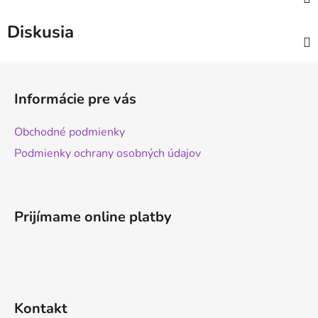
Diskusia
Z
á
Informácie pre vás
p
ä
Obchodné podmienky
t
Podmienky ochrany osobných údajov
i
e
Prijímame online platby
Kontakt