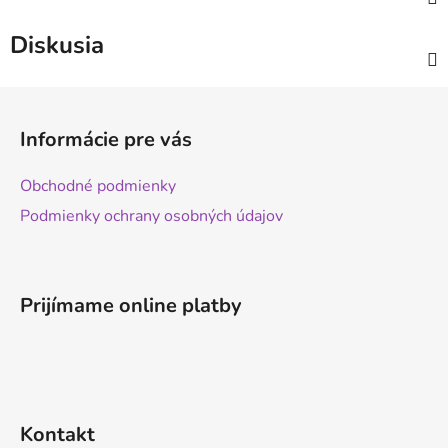
Diskusia
Z
á
Informácie pre vás
p
ä
Obchodné podmienky
t
Podmienky ochrany osobných údajov
i
e
Prijímame online platby
Kontakt