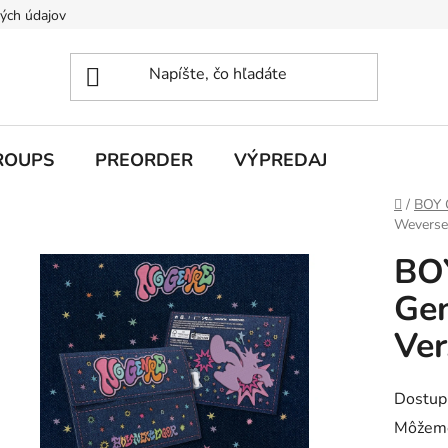
ých údajov
ROUPS
PREORDER
VÝPREDAJ
Domov
/
BOY
Weverse
BO
Gen
Ver
Dostup
Môžeme