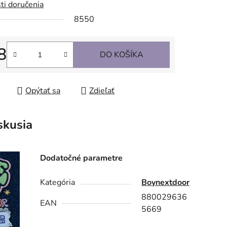
ti doručenia
8550
8
DO KOŠÍKA
tková cena:
Opýtať sa
Zdieľať
skusia
Dodatočné parametre
Kategória
Boynextdoor
880029636
EAN
5669