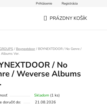
Prihlásenie
Registrácia
PRÁZDNY KOŠÍK
NÁKUPNÝ
KOŠÍK
 GROUPS
/
Boynextdoor
/
BOYNEXTDOOR / No Genre /
 Albums Ver.
YNEXTDOOR / No
re / Weverse Albums
.
nosť
Skladom
(1 ks)
 doručiť do:
21.08.2026