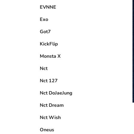
EVNNE
Exo
Got7
KickFlip
Monsta X
Nct
Nct 127
Nct DoJaeJung
Nct Dream
Nct Wish
Oneus