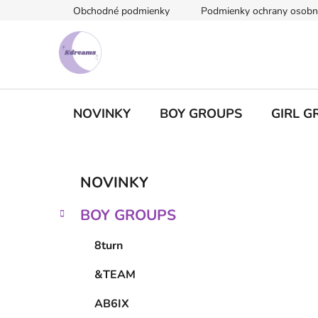
Prejsť
Obchodné podmienky
Podmienky ochrany osobn
na
obsah
NOVINKY
BOY GROUPS
GIRL G
B
K
Preskočiť
NOVINKY
a
kategórie
o
t
č
BOY GROUPS
e
n
g
ý
8turn
ó
p
r
&TEAM
i
a
e
n
AB6IX