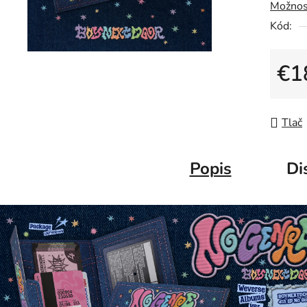
Možnos
Kód:
€1
Jedno
Tlač
Popis
Di