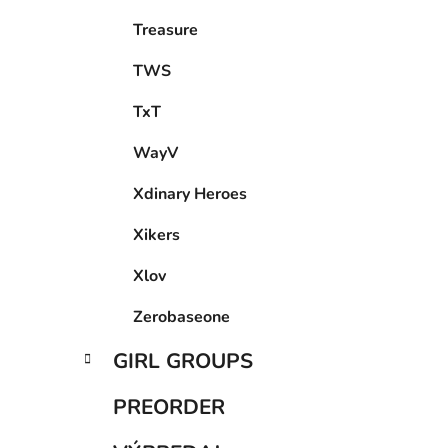
Treasure
TWS
TxT
WayV
Xdinary Heroes
Xikers
Xlov
Zerobaseone
GIRL GROUPS
PREORDER