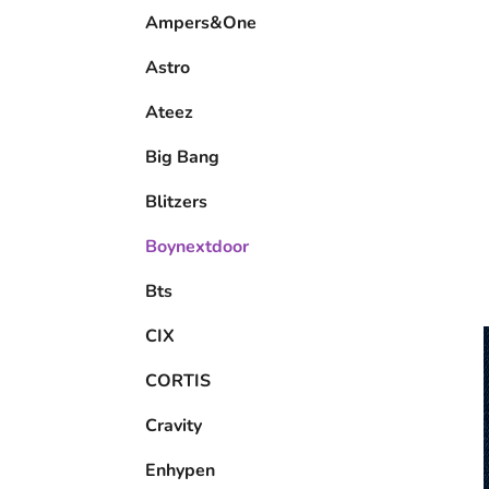
e
Ampers&One
l
Astro
Ateez
Big Bang
Blitzers
Boynextdoor
Bts
CIX
CORTIS
Cravity
Enhypen