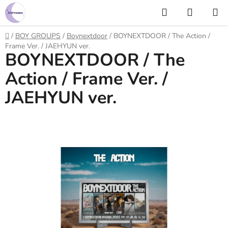
Prejsť
Hľadať
NÁKUP
na
KOŠÍK
obsah
Domov
/
BOY GROUPS
/
Boynextdoor
/
BOYNEXTDOOR / The Action /
Frame Ver. / JAEHYUN ver.
BOYNEXTDOOR / The
Action / Frame Ver. /
JAEHYUN ver.