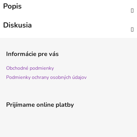
Popis
Diskusia
Z
á
Informácie pre vás
p
ä
Obchodné podmienky
t
Podmienky ochrany osobných údajov
i
e
Prijímame online platby