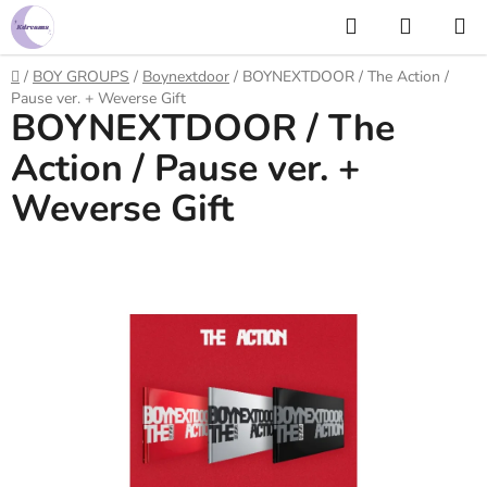
Prejsť
Hľadať
NÁKUP
na
KOŠÍK
obsah
Domov
/
BOY GROUPS
/
Boynextdoor
/
BOYNEXTDOOR / The Action /
Pause ver. + Weverse Gift
BOYNEXTDOOR / The
Action / Pause ver. +
Weverse Gift