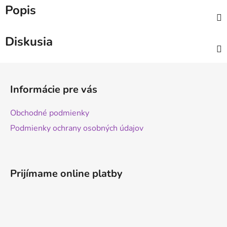
Popis
Diskusia
Z
á
Informácie pre vás
p
ä
Obchodné podmienky
t
Podmienky ochrany osobných údajov
i
e
Prijímame online platby