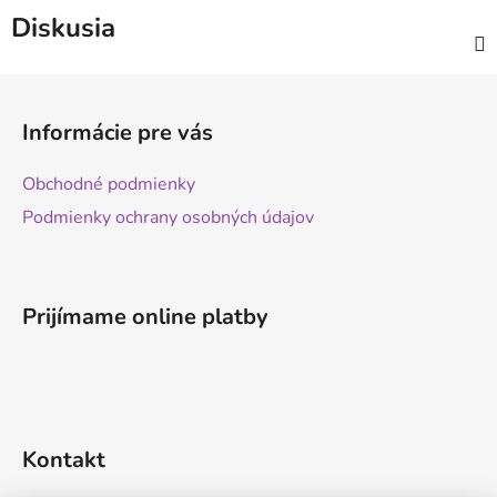
Diskusia
Z
á
Informácie pre vás
p
ä
Obchodné podmienky
t
Podmienky ochrany osobných údajov
i
e
Prijímame online platby
Kontakt