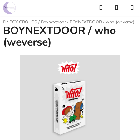
Prejsť
Hľadať
NÁKUP
na
KOŠÍK
obsah
Domov
/
BOY GROUPS
/
Boynextdoor
/
BOYNEXTDOOR / who (weverse)
BOYNEXTDOOR / who
(weverse)