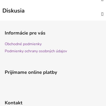
Diskusia
Z
á
Informácie pre vás
p
ä
Obchodné podmienky
t
Podmienky ochrany osobných údajov
i
e
Prijímame online platby
Kontakt