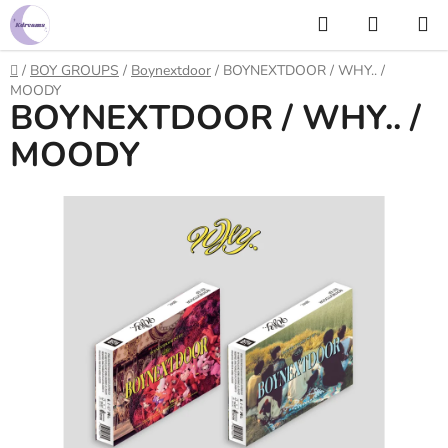
Prejsť
Hľadať
NÁKUP
na
KOŠÍK
obsah
Domov
/
BOY GROUPS
/
Boynextdoor
/
BOYNEXTDOOR / WHY.. /
MOODY
BOYNEXTDOOR / WHY.. /
MOODY