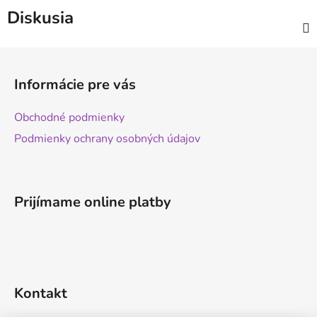
Diskusia
Z
á
Informácie pre vás
p
ä
Obchodné podmienky
t
Podmienky ochrany osobných údajov
i
e
Prijímame online platby
Kontakt