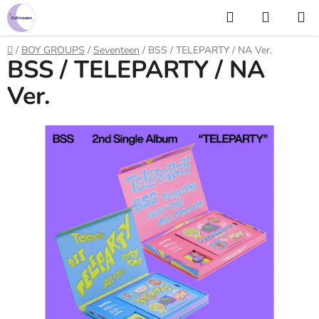
Prejsť
Hľadať
NÁKUP
na
KOŠÍK
obsah
Domov
/
BOY GROUPS
/
Seventeen
/
BSS / TELEPARTY / NA Ver.
BSS / TELEPARTY / NA
Ver.