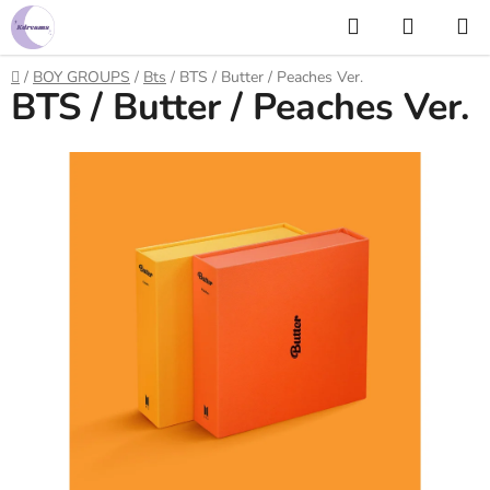
Prejsť
Hľadať
NÁKUP
na
KOŠÍK
obsah
Domov
/
BOY GROUPS
/
Bts
/
BTS / Butter / Peaches Ver.
BTS / Butter / Peaches Ver.