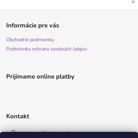
Z
á
Informácie pre vás
p
ä
Obchodné podmienky
t
Podmienky ochrany osobných údajov
i
e
Prijímame online platby
Kontakt
kdreams
@
kdreams.sk