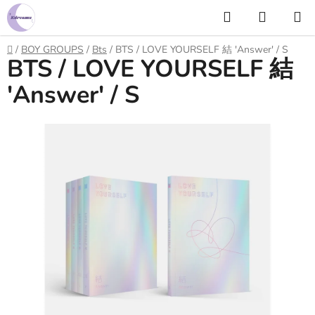
Prejsť
Hľadať
NÁKUP
na
KOŠÍK
obsah
Domov
/
BOY GROUPS
/
Bts
/
BTS / LOVE YOURSELF 結 'Answer' / S
BTS / LOVE YOURSELF 結
'Answer' / S