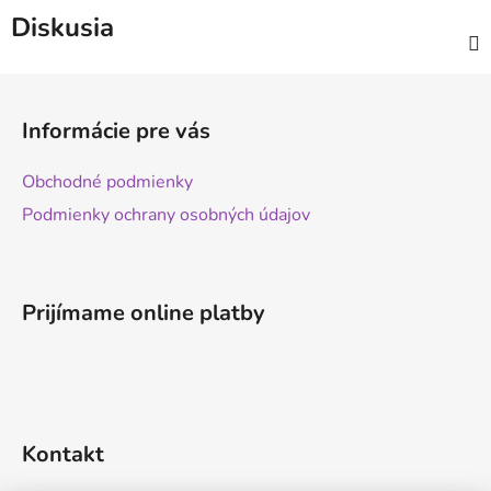
Diskusia
Z
á
Informácie pre vás
p
ä
Obchodné podmienky
t
Podmienky ochrany osobných údajov
i
e
Prijímame online platby
Kontakt