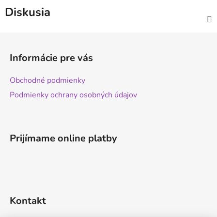
Diskusia
Z
á
Informácie pre vás
p
ä
Obchodné podmienky
t
Podmienky ochrany osobných údajov
i
e
Prijímame online platby
Kontakt