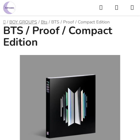
Prejsť
Hľadať
NÁKUP
na
KOŠÍK
obsah
Domov
/
BOY GROUPS
/
Bts
/
BTS / Proof / Compact Edition
BTS / Proof / Compact
Edition