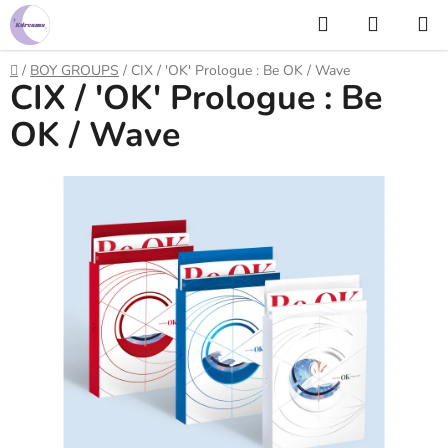
Prejsť
Hľadať
NÁKUP
na
KOŠÍK
obsah
Domov
/
BOY GROUPS
/
CIX / 'OK' Prologue : Be OK / Wave
CIX / 'OK' Prologue : Be
OK / Wave