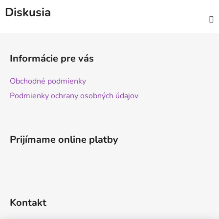
Diskusia
Z
á
Informácie pre vás
p
ä
Obchodné podmienky
t
Podmienky ochrany osobných údajov
i
e
Prijímame online platby
Kontakt