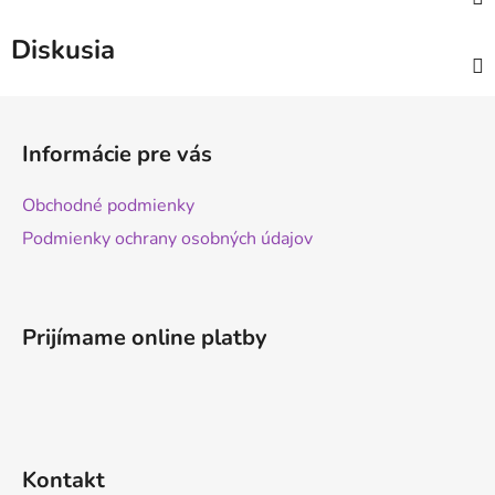
Diskusia
Z
á
Informácie pre vás
p
ä
Obchodné podmienky
t
Podmienky ochrany osobných údajov
i
e
Prijímame online platby
Kontakt