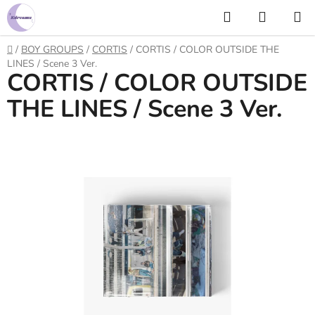
Prejsť
Hľadať
NÁKUP
na
KOŠÍK
obsah
Domov
/
BOY GROUPS
/
CORTIS
/
CORTIS / COLOR OUTSIDE THE
LINES / Scene 3 Ver.
CORTIS / COLOR OUTSIDE
THE LINES / Scene 3 Ver.