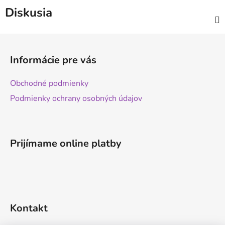
Diskusia
Z
á
Informácie pre vás
p
ä
Obchodné podmienky
t
Podmienky ochrany osobných údajov
i
e
Prijímame online platby
Kontakt