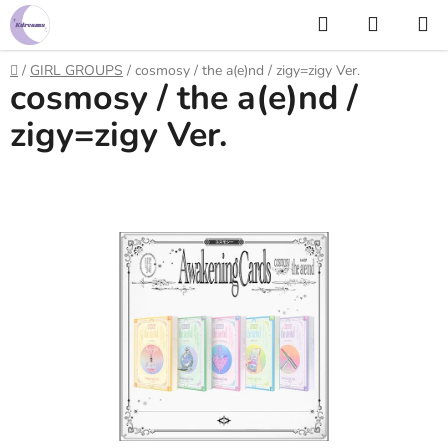
Prejsť
Hľadať
NÁKUP
na
KOŠÍK
obsah
Domov
/
GIRL GROUPS
/
cosmosy / the a(e)nd / zigy=zigy Ver.
cosmosy / the a(e)nd /
zigy=zigy Ver.