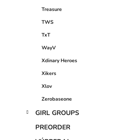
Treasure
TWS
TxT
WayV
Xdinary Heroes
Xikers
Xlov
Zerobaseone
GIRL GROUPS
PREORDER