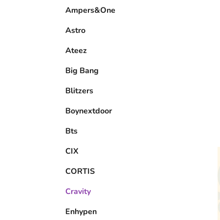
e
Ampers&One
l
Astro
Ateez
Big Bang
Blitzers
Boynextdoor
Bts
CIX
CORTIS
Cravity
Enhypen