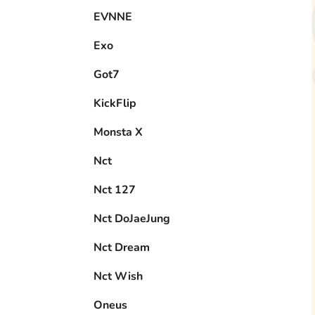
EVNNE
Exo
Got7
KickFlip
Monsta X
Nct
Nct 127
Nct DoJaeJung
Nct Dream
Nct Wish
Oneus