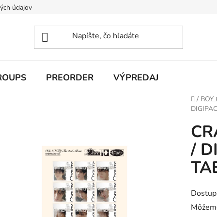
ých údajov
ROUPS
PREORDER
VÝPREDAJ
Domov
/
BOY
DIGIPAC
CRA
/ D
TA
Dostup
Môžeme