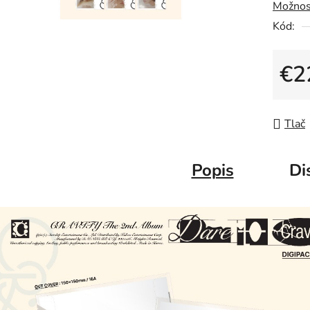
Možnos
Kód:
€2
Jedno
Tlač
Popis
Di