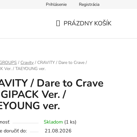
Prihlásenie
Registrácia
PRÁZDNY KOŠÍK
NÁKUPNÝ
KOŠÍK
 GROUPS
/
Cravity
/
CRAVITY / Dare to Crave /
K Ver. / TAEYOUNG ver.
VITY / Dare to Crave
IGIPACK Ver. /
EYOUNG ver.
nosť
Skladom
(1 ks)
 doručiť do:
21.08.2026