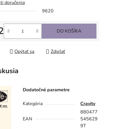
ti doručenia
9620
2
DO KOŠÍKA
tková cena:
Opýtať sa
Zdieľať
skusia
Dodatočné parametre
Kategória
Cravity
880477
EAN
545629
9T