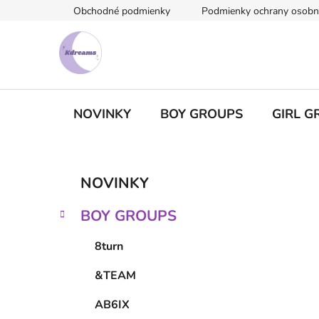
Prejsť
Obchodné podmienky
Podmienky ochrany osobn
na
obsah
NOVINKY
BOY GROUPS
GIRL G
B
K
Preskočiť
NOVINKY
a
kategórie
o
t
č
BOY GROUPS
e
n
g
ý
8turn
ó
p
r
&TEAM
i
a
e
n
AB6IX