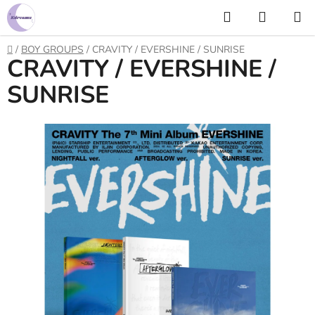
Prejsť
Hľadať
NÁKUP
na
KOŠÍK
obsah
Domov
/
BOY GROUPS
/
CRAVITY / EVERSHINE / SUNRISE
CRAVITY / EVERSHINE /
SUNRISE