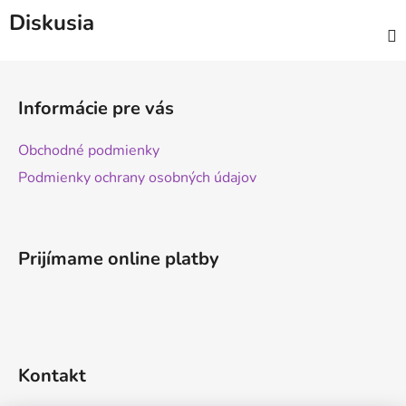
Diskusia
Z
á
Informácie pre vás
p
ä
Obchodné podmienky
t
Podmienky ochrany osobných údajov
i
e
Prijímame online platby
Kontakt