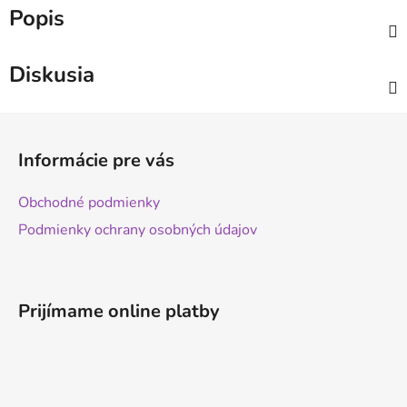
Popis
Diskusia
Z
á
Informácie pre vás
p
ä
Obchodné podmienky
t
Podmienky ochrany osobných údajov
i
e
Prijímame online platby