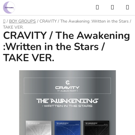
Prejsť
Hľadať
NÁKUP
na
KOŠÍK
obsah
Domov
/
BOY GROUPS
/
CRAVITY / The Awakening :Written in the Stars /
TAKE VER.
CRAVITY / The Awakening
:Written in the Stars /
TAKE VER.