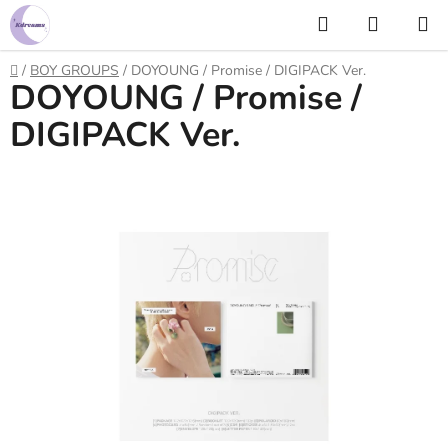
Prejsť
Hľadať
NÁKUP
na
KOŠÍK
obsah
Domov
/
BOY GROUPS
/
DOYOUNG / Promise / DIGIPACK Ver.
DOYOUNG / Promise /
DIGIPACK Ver.