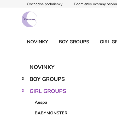
Prejsť
Obchodné podmienky
Podmienky ochrany osobn
na
obsah
NOVINKY
BOY GROUPS
GIRL G
B
K
Preskočiť
NOVINKY
a
kategórie
o
t
č
BOY GROUPS
e
n
g
ý
GIRL GROUPS
ó
p
r
Aespa
i
a
e
n
BABYMONSTER