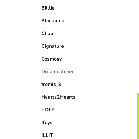
e
Billlie
l
Blackpink
Chuu
Cignature
Cosmosy
Dreamcatcher
fromis_9
Hearts2Hearts
I-DLE
Ifeye
ILLIT