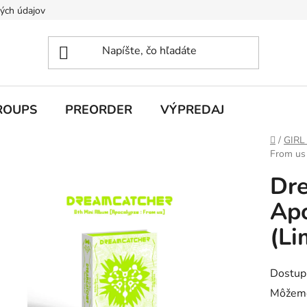
ých údajov
ROUPS
PREORDER
VÝPREDAJ
Domov
/
GIRL
From us 
Dre
Apo
(Li
Dostup
Môžeme