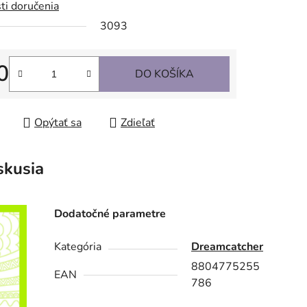
ti doručenia
3093
0
DO KOŠÍKA
tková cena:
Opýtať sa
Zdieľať
skusia
Dodatočné parametre
Kategória
Dreamcatcher
8804775255
EAN
786