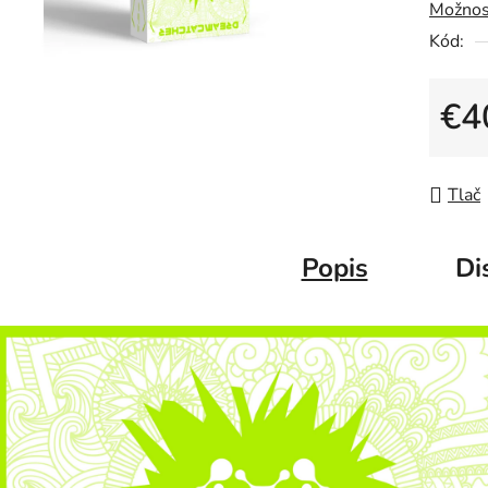
Možnos
Kód:
€4
Jedno
Tlač
Popis
Di