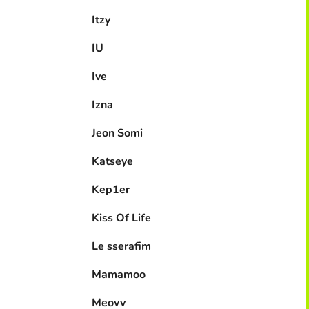
Itzy
IU
Ive
Izna
Jeon Somi
Katseye
Kep1er
Kiss Of Life
Le sserafim
Mamamoo
Meovv