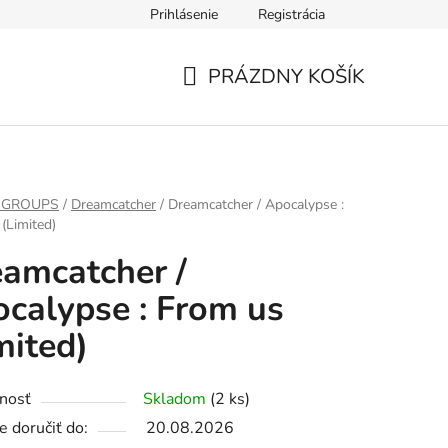
Prihlásenie
Registrácia
PRÁZDNY KOŠÍK
NÁKUPNÝ
KOŠÍK
 GROUPS
/
Dreamcatcher
/
Dreamcatcher / Apocalypse :
(Limited)
amcatcher /
calypse : From us
mited)
nosť
Skladom
(2 ks)
 doručiť do:
20.08.2026