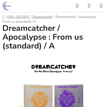
Prejsť
Hľadať
NÁKUP
na
KOŠÍK
obsah
Domov
/
GIRL GROUPS
/
Dreamcatcher
/
Dreamcatcher / Apocalypse :
From us (standard) / A
Dreamcatcher /
Apocalypse : From us
(standard) / A