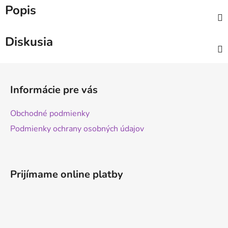
Popis
Diskusia
Z
á
Informácie pre vás
p
ä
Obchodné podmienky
t
Podmienky ochrany osobných údajov
i
e
Prijímame online platby