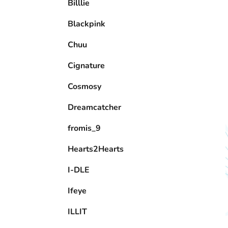
Billlie
l
Blackpink
Chuu
Cignature
Cosmosy
Dreamcatcher
fromis_9
Hearts2Hearts
I-DLE
Ifeye
ILLIT