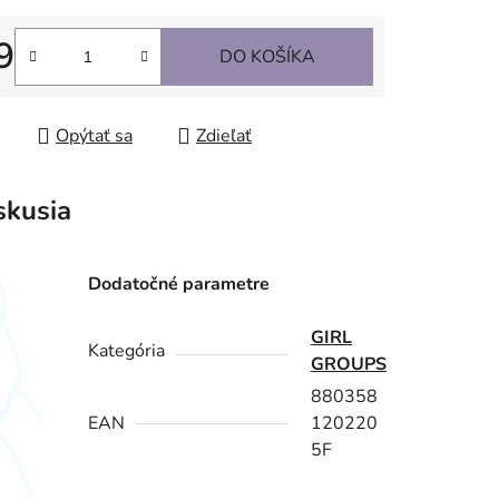
9
DO KOŠÍKA
tková cena:
Opýtať sa
Zdieľať
skusia
Dodatočné parametre
GIRL
Kategória
GROUPS
880358
EAN
120220
5F