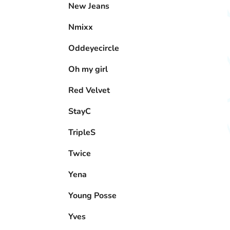
New Jeans
Nmixx
Oddeyecircle
Oh my girl
Red Velvet
StayC
TripleS
Twice
Yena
Young Posse
Yves