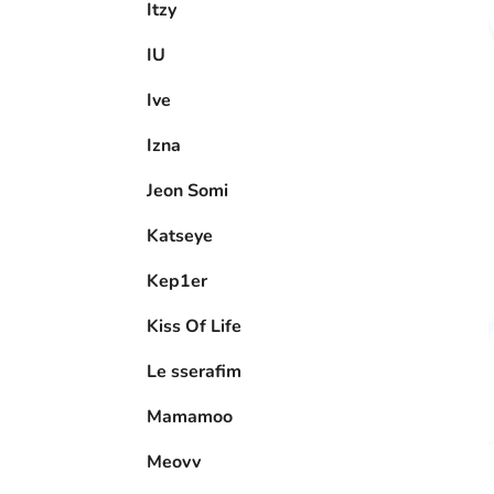
Itzy
IU
Ive
Izna
Jeon Somi
Katseye
Kep1er
Kiss Of Life
Le sserafim
Mamamoo
Meovv