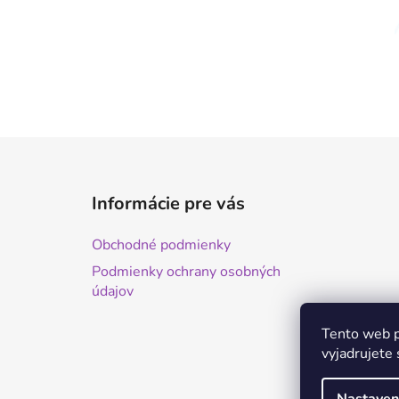
Z
á
Informácie pre vás
p
ä
Obchodné podmienky
t
Podmienky ochrany osobných
i
údajov
e
Tento web p
vyjadrujete 