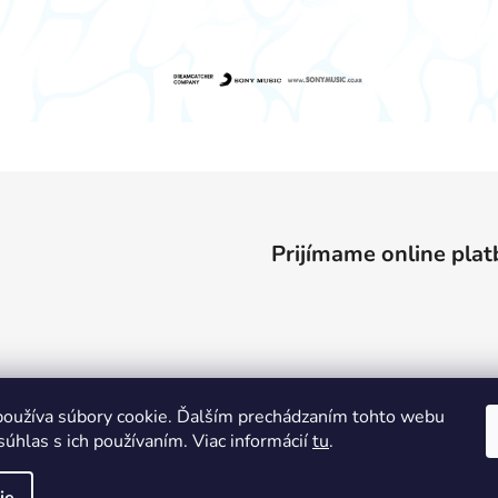
Prijímame online plat
oužíva súbory cookie. Ďalším prechádzaním tohto webu
súhlas s ich používaním. Viac informácií
tu
.