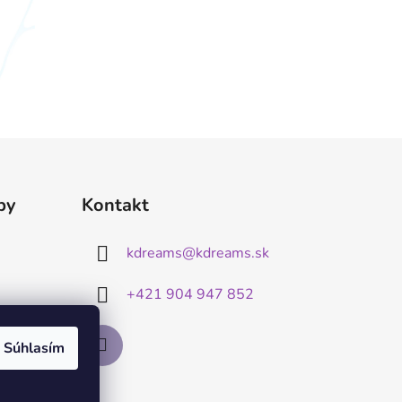
by
Kontakt
kdreams
@
kdreams.sk
+421 904 947 852
Súhlasím