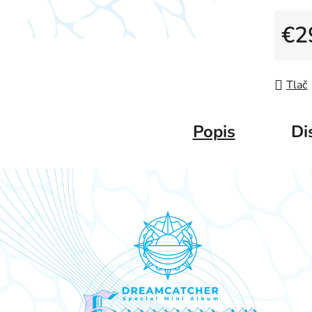
€2
Jedno
Tlač
Popis
Di