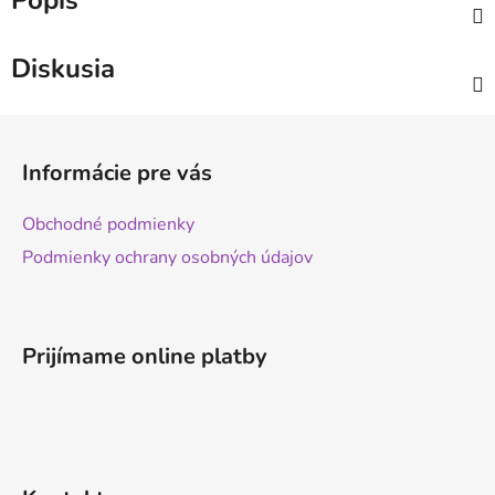
Popis
Diskusia
Z
á
Informácie pre vás
p
ä
Obchodné podmienky
t
Podmienky ochrany osobných údajov
i
e
Prijímame online platby