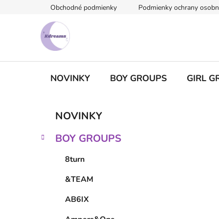
Prejsť
Obchodné podmienky
Podmienky ochrany osobn
na
obsah
NOVINKY
BOY GROUPS
GIRL G
B
K
Preskočiť
NOVINKY
a
kategórie
o
t
č
BOY GROUPS
e
n
g
ý
8turn
ó
p
r
&TEAM
i
a
e
n
AB6IX
e