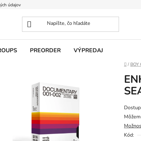
ých údajov
ROUPS
PREORDER
VÝPREDAJ
Domov
/
BOY
EN
SE
Dostup
Môžeme
Možnos
Kód: