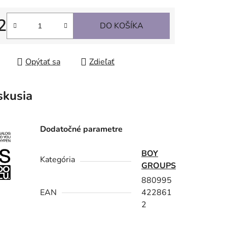
2
DO KOŠÍKA
tková cena:
Opýtať sa
Zdieľať
skusia
Dodatočné parametre
BOY
Kategória
GROUPS
880995
EAN
422861
2