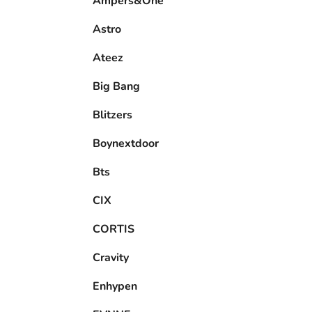
Ampers&One
l
Astro
Ateez
Big Bang
Blitzers
Boynextdoor
Bts
CIX
CORTIS
Cravity
Enhypen