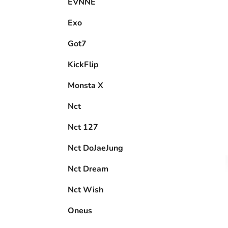
EVNNE
Exo
Got7
KickFlip
Monsta X
Nct
Nct 127
Nct DoJaeJung
Nct Dream
Nct Wish
Oneus