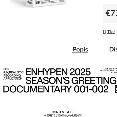
€7
Jedno
Tlač
Popis
Di