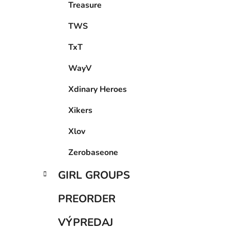
Treasure
TWS
TxT
WayV
Xdinary Heroes
Xikers
Xlov
Zerobaseone
GIRL GROUPS
PREORDER
VÝPREDAJ