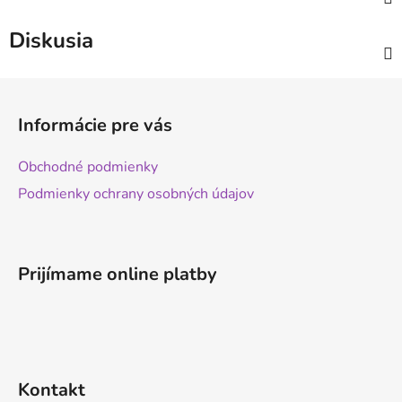
Diskusia
Z
á
Informácie pre vás
p
ä
Obchodné podmienky
t
Podmienky ochrany osobných údajov
i
e
Prijímame online platby
Kontakt