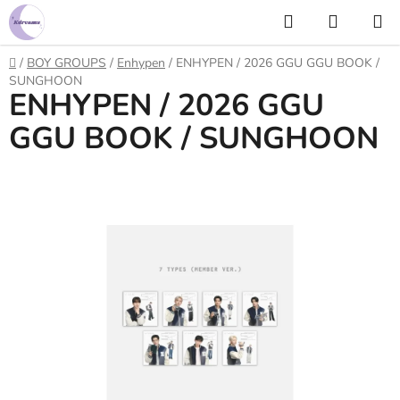
Prejsť
Hľadať
NÁKUP
na
KOŠÍK
obsah
Domov
/
BOY GROUPS
/
Enhypen
/
ENHYPEN / 2026 GGU GGU BOOK /
SUNGHOON
ENHYPEN / 2026 GGU
GGU BOOK / SUNGHOON