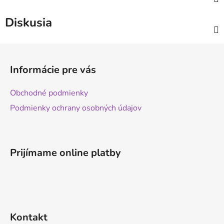
Diskusia
Z
á
Informácie pre vás
p
ä
Obchodné podmienky
t
Podmienky ochrany osobných údajov
i
e
Prijímame online platby
Kontakt