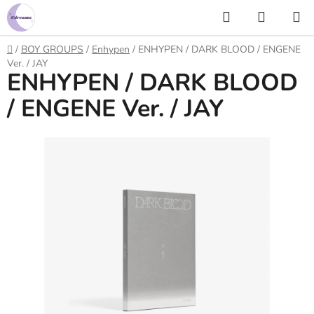
Prejsť
Hľadať
NÁKUP
na
KOŠÍK
obsah
Domov
/
BOY GROUPS
/
Enhypen
/
ENHYPEN / DARK BLOOD / ENGENE
Ver. / JAY
ENHYPEN / DARK BLOOD
/ ENGENE Ver. / JAY