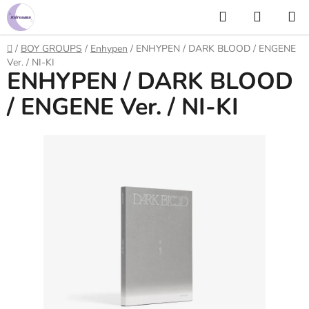
Prejsť
Hľadať
NÁKUP
na
KOŠÍK
obsah
Domov
/
BOY GROUPS
/
Enhypen
/
ENHYPEN / DARK BLOOD / ENGENE
Ver. / NI-KI
ENHYPEN / DARK BLOOD
/ ENGENE Ver. / NI-KI