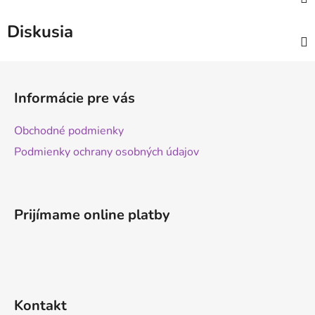
Diskusia
Z
á
Informácie pre vás
p
ä
Obchodné podmienky
t
Podmienky ochrany osobných údajov
i
e
Prijímame online platby
Kontakt