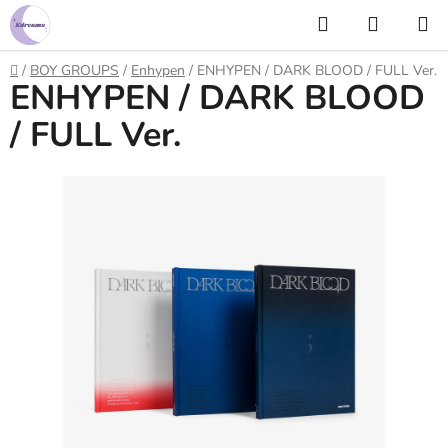
Prejsť
Hľadať
NÁKUP
na
KOŠÍK
obsah
Domov
/
BOY GROUPS
/
Enhypen
/
ENHYPEN / DARK BLOOD / FULL Ver.
ENHYPEN / DARK BLOOD
/ FULL Ver.