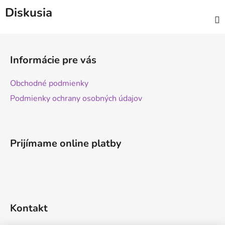
Diskusia
Z
á
Informácie pre vás
p
ä
Obchodné podmienky
t
Podmienky ochrany osobných údajov
i
e
Prijímame online platby
Kontakt