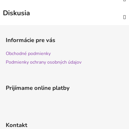
Diskusia
Z
á
Informácie pre vás
p
ä
Obchodné podmienky
t
Podmienky ochrany osobných údajov
i
e
Prijímame online platby
Kontakt