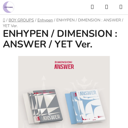
Prejsť
Hľadať
NÁKUP
na
KOŠÍK
obsah
Domov
/
BOY GROUPS
/
Enhypen
/
ENHYPEN / DIMENSION : ANSWER /
YET Ver.
ENHYPEN / DIMENSION :
ANSWER / YET Ver.