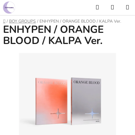
Prejsť
Hľadať
NÁKUP
na
KOŠÍK
obsah
Domov
/
BOY GROUPS
/
ENHYPEN / ORANGE BLOOD / KALPA Ver.
ENHYPEN / ORANGE
BLOOD / KALPA Ver.