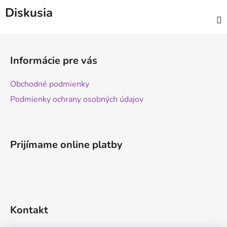
Diskusia
Z
á
Informácie pre vás
p
ä
Obchodné podmienky
t
Podmienky ochrany osobných údajov
i
e
Prijímame online platby
Kontakt