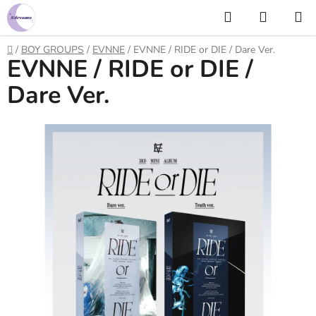
Prejsť
Hľadať
NÁKUP
na
KOŠÍK
obsah
Domov
/
BOY GROUPS
/
EVNNE
/
EVNNE / RIDE or DIE / Dare Ver.
EVNNE / RIDE or DIE /
Dare Ver.