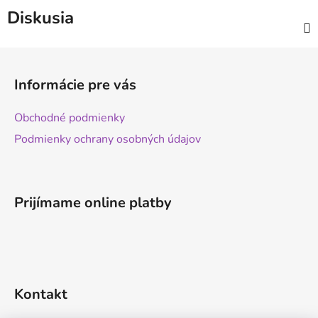
Diskusia
Z
á
Informácie pre vás
p
ä
Obchodné podmienky
t
Podmienky ochrany osobných údajov
i
e
Prijímame online platby
Kontakt