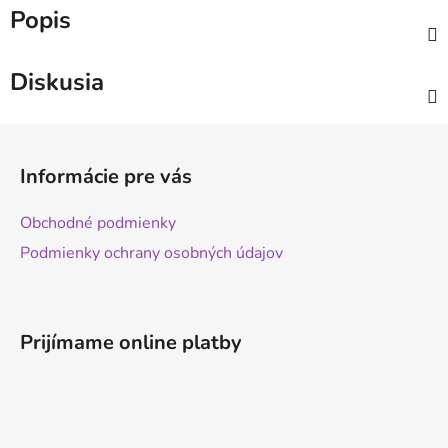
Popis
Diskusia
Z
á
Informácie pre vás
p
ä
Obchodné podmienky
t
Podmienky ochrany osobných údajov
i
e
Prijímame online platby