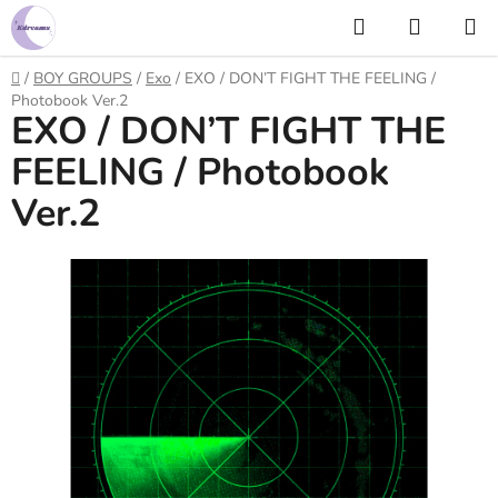
Prejsť
Hľadať
NÁKUP
na
KOŠÍK
obsah
Domov
/
BOY GROUPS
/
Exo
/
EXO / DON’T FIGHT THE FEELING /
Photobook Ver.2
EXO / DON’T FIGHT THE
FEELING / Photobook
Ver.2