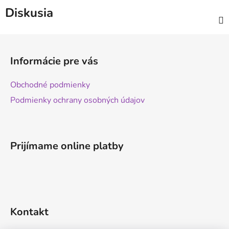
Diskusia
Z
á
Informácie pre vás
p
ä
Obchodné podmienky
t
Podmienky ochrany osobných údajov
i
e
Prijímame online platby
Kontakt