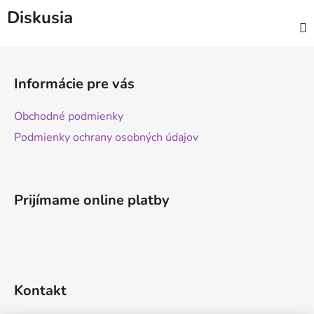
Diskusia
Z
á
Informácie pre vás
p
ä
Obchodné podmienky
t
Podmienky ochrany osobných údajov
i
e
Prijímame online platby
Kontakt