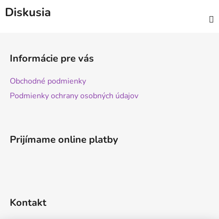
Diskusia
Z
á
Informácie pre vás
p
ä
Obchodné podmienky
t
Podmienky ochrany osobných údajov
i
e
Prijímame online platby
Kontakt