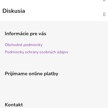
Diskusia
Z
á
Informácie pre vás
p
ä
Obchodné podmienky
t
Podmienky ochrany osobných údajov
i
e
Prijímame online platby
Kontakt