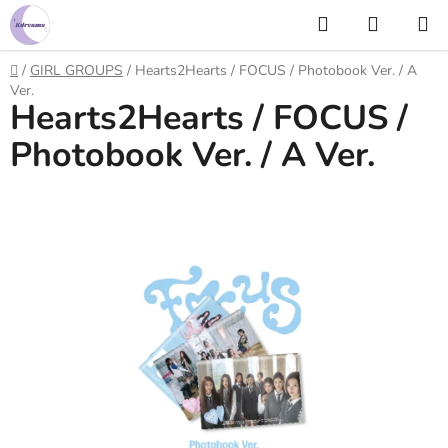
Prejsť
Hľadať
NÁKUP
na
KOŠÍK
obsah
Domov
/
GIRL GROUPS
/
Hearts2Hearts / FOCUS / Photobook Ver. / A
Ver.
Hearts2Hearts / FOCUS /
Photobook Ver. / A Ver.