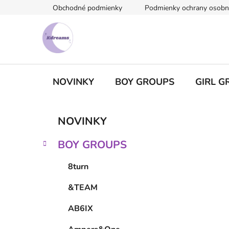
Prejsť
Obchodné podmienky
Podmienky ochrany osobn
na
obsah
NOVINKY
BOY GROUPS
GIRL G
B
K
Preskočiť
NOVINKY
a
kategórie
o
t
č
BOY GROUPS
e
n
g
ý
8turn
ó
p
r
&TEAM
i
a
e
n
AB6IX
e