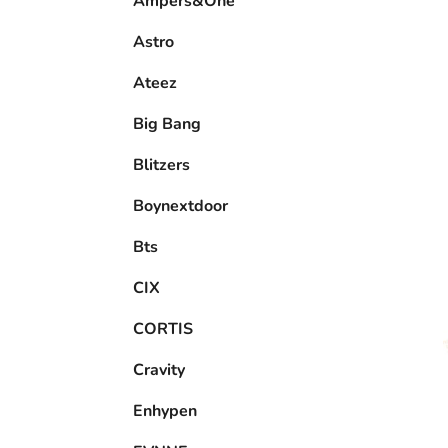
Ampers&One
l
Astro
Ateez
Big Bang
Blitzers
Boynextdoor
Bts
CIX
CORTIS
Cravity
Enhypen