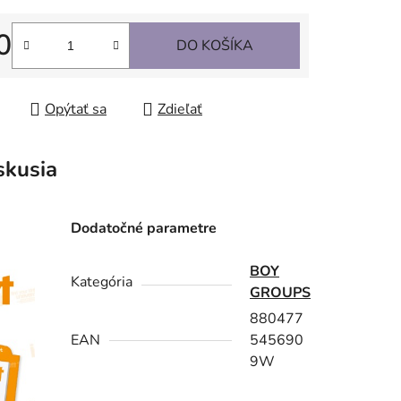
0
DO KOŠÍKA
tková cena:
Opýtať sa
Zdieľať
skusia
Dodatočné parametre
BOY
Kategória
GROUPS
880477
EAN
545690
9W