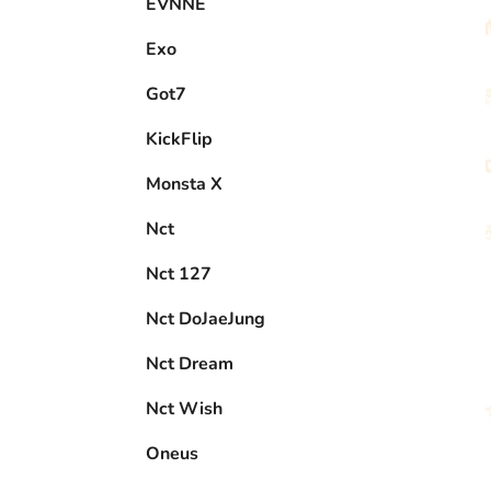
EVNNE
Exo
Got7
KickFlip
Monsta X
Nct
Nct 127
Nct DoJaeJung
Nct Dream
Nct Wish
Oneus