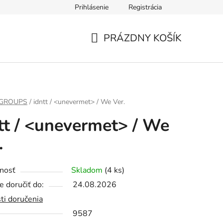
Prihlásenie
Registrácia
PRÁZDNY KOŠÍK
NÁKUPNÝ
KOŠÍK
 GROUPS
/
idntt / <unevermet> / We Ver.
tt / <unevermet> / We
.
nosť
Skladom
(4 ks)
 doručiť do:
24.08.2026
ti doručenia
9587