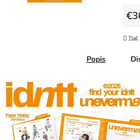
€3
Jedno
Tlač
Popis
Di