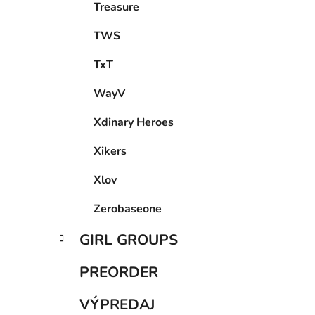
Treasure
TWS
TxT
WayV
Xdinary Heroes
Xikers
Xlov
Zerobaseone
GIRL GROUPS
PREORDER
VÝPREDAJ